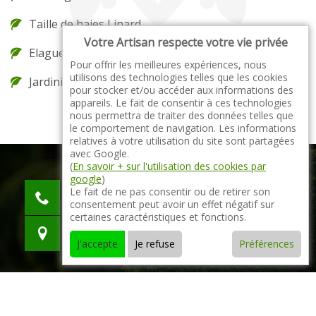
Taille de haies Linard
Votre Artisan respecte votre vie privée
Elagueur Linard
Pour offrir les meilleures expériences, nous
utilisons des technologies telles que les cookies
Jardinier Linard
pour stocker et/ou accéder aux informations des
appareils. Le fait de consentir à ces technologies
nous permettra de traiter des données telles que
le comportement de navigation. Les informations
relatives à votre utilisation du site sont partagées
avec Google.
(
En savoir + sur l'utilisation des cookies par
google
)
indisponible
Le fait de ne pas consentir ou de retirer son
consentement peut avoir un effet négatif sur
indisponible
certaines caractéristiques et fonctions.
indisponible
J'accepte
Je refuse
Préférences
© 2021 - 2026 Tout droit réservé -
Mentions légales