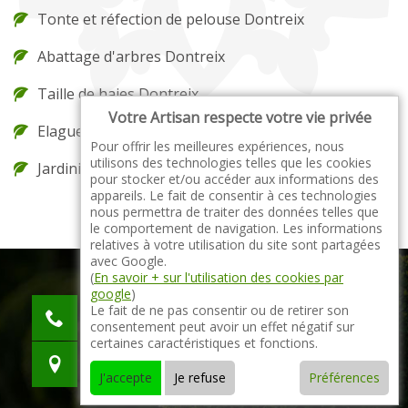
Tonte et réfection de pelouse Dontreix
Abattage d'arbres Dontreix
Taille de haies Dontreix
Votre Artisan respecte votre vie privée
Elagueur Dontreix
Pour offrir les meilleures expériences, nous
utilisons des technologies telles que les cookies
Jardinier Dontreix
pour stocker et/ou accéder aux informations des
appareils. Le fait de consentir à ces technologies
nous permettra de traiter des données telles que
le comportement de navigation. Les informations
relatives à votre utilisation du site sont partagées
avec Google.
(
En savoir + sur l'utilisation des cookies par
google
)
indisponible
Le fait de ne pas consentir ou de retirer son
consentement peut avoir un effet négatif sur
indisponible
certaines caractéristiques et fonctions.
indisponible
J'accepte
Je refuse
Préférences