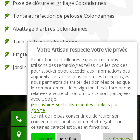
Pose de clôture et grillage Colondannes
Tonte et réfection de pelouse Colondannes
Abattage d'arbres Colondannes
Taille de haies Colondannes
Votre Artisan respecte votre vie privée
Elagueur Colondannes
Pour offrir les meilleures expériences, nous
utilisons des technologies telles que les cookies
Jardinier Colondannes
pour stocker et/ou accéder aux informations des
appareils. Le fait de consentir à ces technologies
nous permettra de traiter des données telles que
le comportement de navigation. Les informations
relatives à votre utilisation du site sont partagées
avec Google.
(
En savoir + sur l'utilisation des cookies par
google
)
indisponible
Le fait de ne pas consentir ou de retirer son
consentement peut avoir un effet négatif sur
indisponible
certaines caractéristiques et fonctions.
indisponible
J'accepte
Je refuse
Préférences