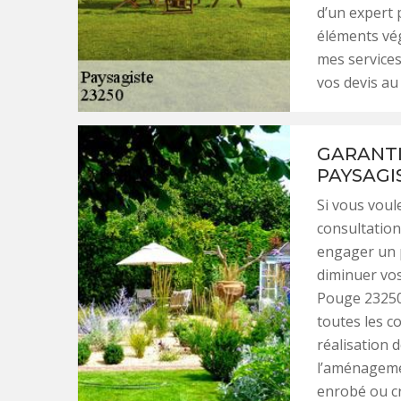
d’un expert 
éléments vég
mes services
vos devis au 
GARANTI
PAYSAGI
Si vous voul
consultation
engager un p
diminuer vo
Pouge 23250,
toutes les c
réalisation 
l’aménageme
enrobé ou cr