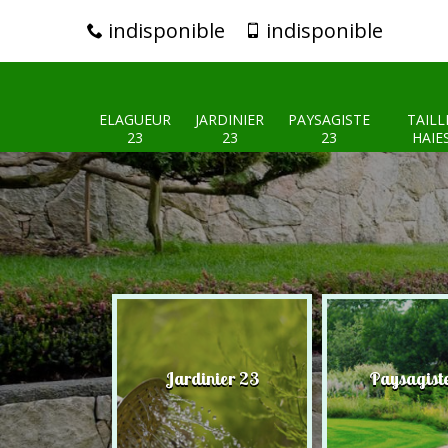
indisponible
indisponible
ELAGUEUR
JARDINIER
PAYSAGISTE
TAILL
23
23
23
HAIE
eur 23
Jardinier 23
Paysagist