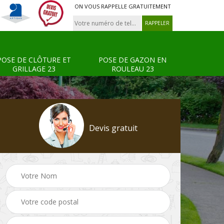
ON VOUS RAPPELLE GRATUITEMENT
POSE DE CLÔTURE ET
POSE DE GAZON EN
GRILLAGE 23
ROULEAU 23
Devis gratuit
Tonte et réfection de
Pose de clôture et
s 23
pelouse 23
grillage 23