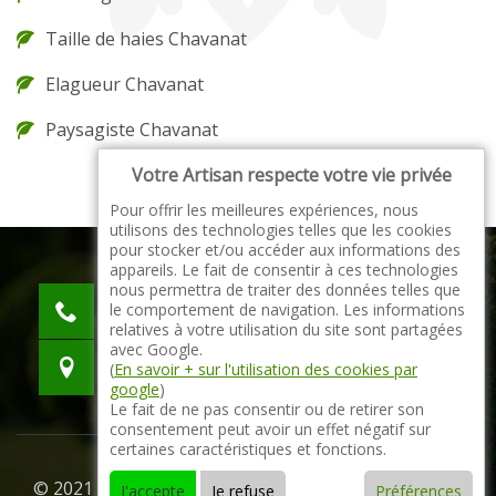
Taille de haies Chavanat
Elagueur Chavanat
Paysagiste Chavanat
Votre Artisan respecte votre vie privée
Pour offrir les meilleures expériences, nous
utilisons des technologies telles que les cookies
pour stocker et/ou accéder aux informations des
appareils. Le fait de consentir à ces technologies
nous permettra de traiter des données telles que
indisponible
le comportement de navigation. Les informations
indisponible
relatives à votre utilisation du site sont partagées
avec Google.
indisponible
(
En savoir + sur l'utilisation des cookies par
google
)
Le fait de ne pas consentir ou de retirer son
consentement peut avoir un effet négatif sur
certaines caractéristiques et fonctions.
© 2021 - 2026 Tout droit réservé -
Mentions légales
J'accepte
Je refuse
Préférences