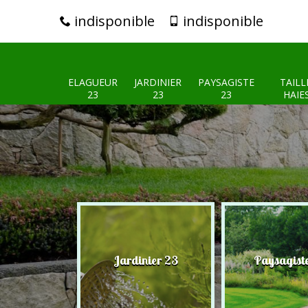
indisponible
indisponible
ELAGUEUR
JARDINIER
PAYSAGISTE
TAILL
23
23
23
HAIE
eur 23
Jardinier 23
Paysagist