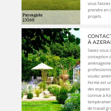
vous fassiez
prendre en c
projets.
CONTACT
À AZERA
Savez-vous q
conception d
aménagement 
professionne
voulez aména
Fermé est u
des espaces 
connue à Aze
tempéraments
de travail g