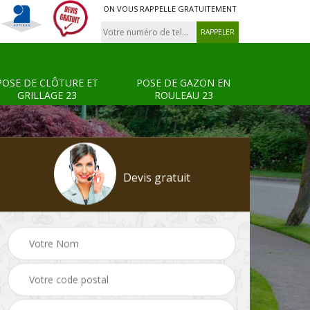
ON VOUS RAPPELLE GRATUITEMENT
POSE DE CLÔTURE ET
POSE DE GAZON EN
GRILLAGE 23
ROULEAU 23
Devis gratuit
Tonte et réfection de
Pose de clôture et
s 23
pelouse 23
grillage 23